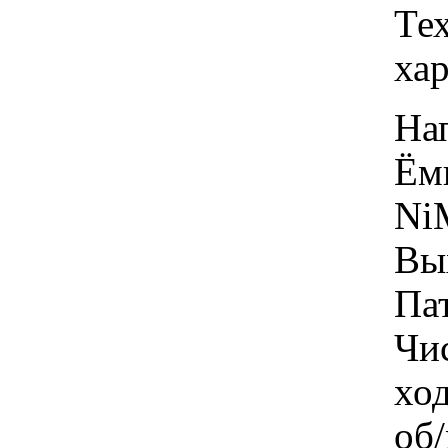
Те
ха
На
Ём
Ni
Вы
Па
Чи
ход
об