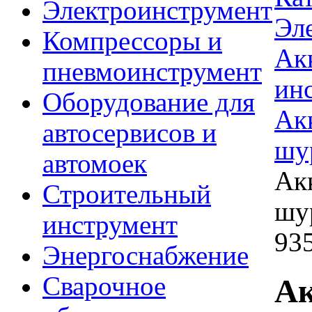
Электроинструмент
Эл
Компрессоры и
Ак
пневмоинструмент
ин
Оборудование для
Ак
автосервисов и
шу
автомоек
Ак
Строительный
шу
инструмент
93
Энергоснабжение
Сварочное
Ак