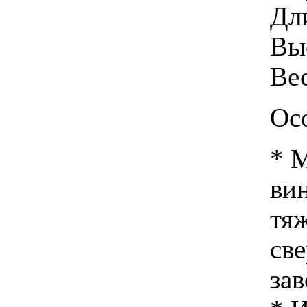
Дл
Вы
Вес
Ос
* М
ви
тя
св
за