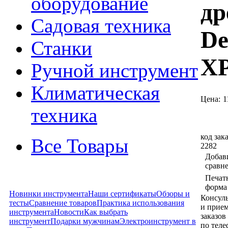
оборудование
др
Садовая техника
De
Станки
X
Ручной инструмент
Климатическая
Цена:
1
техника
код зака
Все Товары
2282
Добав
сравн
Печат
форма
Новинки инструмента
Наши сертификаты
Обзоры и
Консул
тесты
Сравнение товаров
Практика использования
и прие
инструмента
Новости
Как выбрать
заказов
инструмент
Подарки мужчинам
Электроинструмент в
по тел