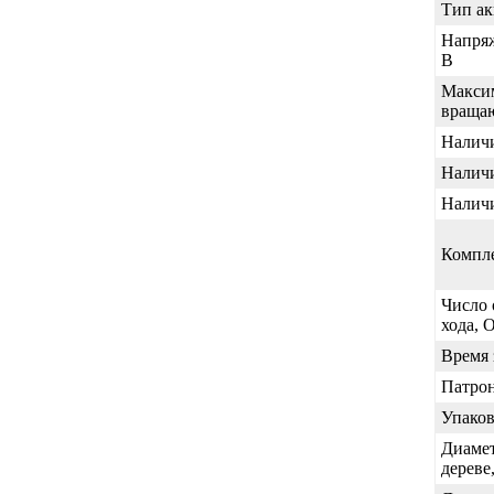
Тип ак
Напряж
В
Макси
враща
Наличи
Наличи
Наличи
Компл
Число 
хода, 
Время 
Патро
Упаков
Диамет
дереве