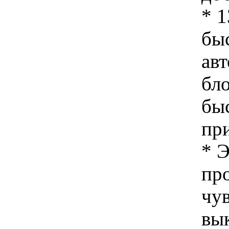
* 
бы
ав
бл
бы
пр
* 
про
чу
вы