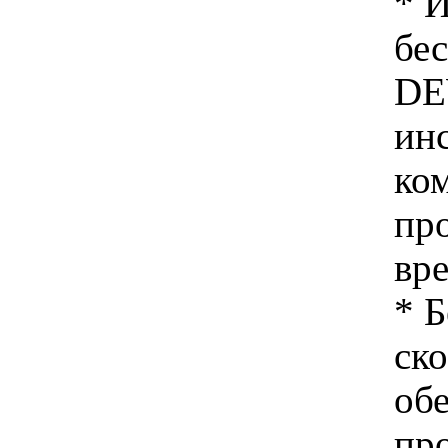
* 
бе
DE
ин
ко
пр
вр
* 
ск
об
пр