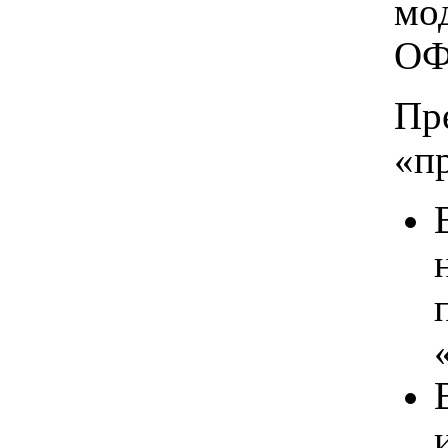
мо
ОФ
Пр
«п