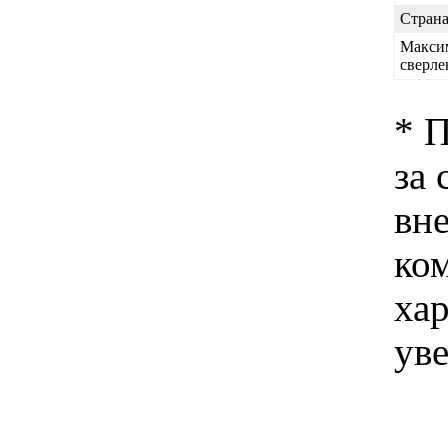
Страна
Макси
сверле
* 
за 
вн
ко
хар
ув