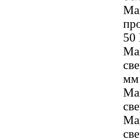
Ма
пр
50
Ма
све
мм
Ма
све
Ма
св