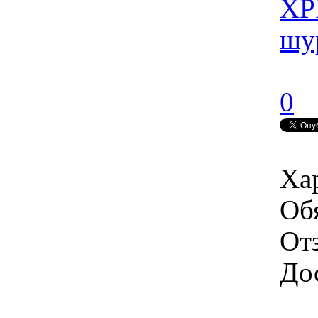
XP
шу
0
Ха
Об
От
Дос