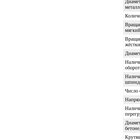
Диамет
металл
Количе
Враща
мягкий
Враща
жёстки
Диамет
Наличи
оборот
Налич
шпинд
Число 
Напря
Наличи
перегр
Диамет
бетоне
Крутящ