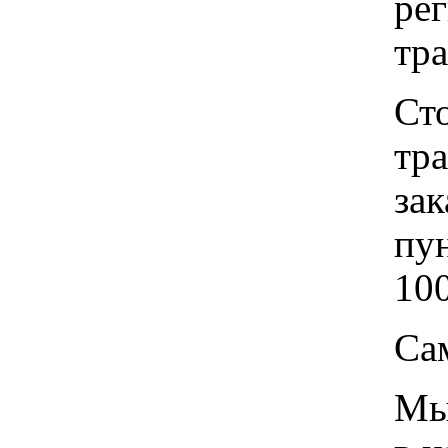
рег
тр
Ст
тр
зак
пу
100
Са
Мы 