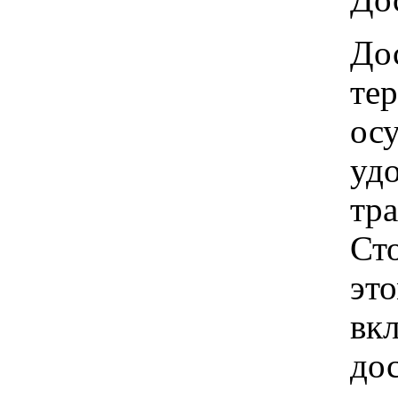
Дос
те
ос
удо
тр
Ст
это
вкл
до