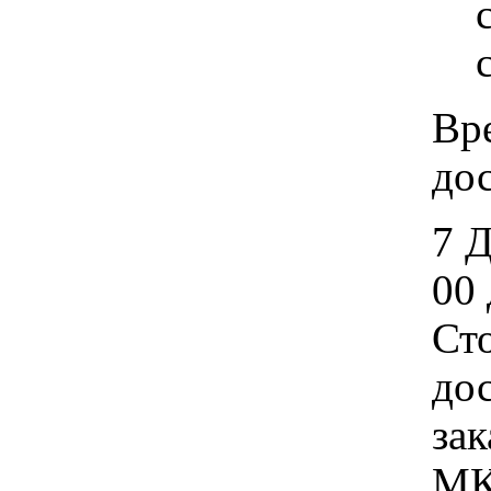
Вр
дос
7 
00 
Ст
дос
зак
МК