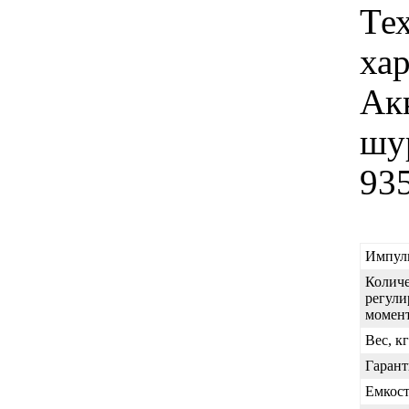
Те
ха
Ак
шу
93
Импул
Количе
регул
момен
Вес, кг
Гарант
Емкост