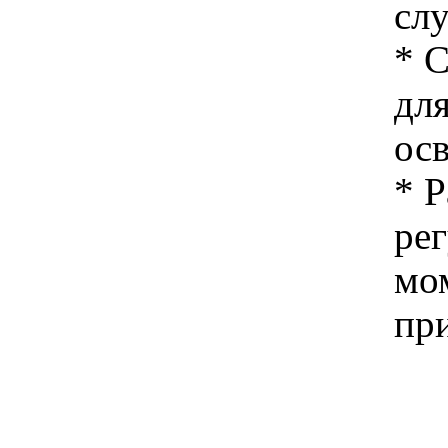
сл
* 
для
ос
* 
ре
мо
пр