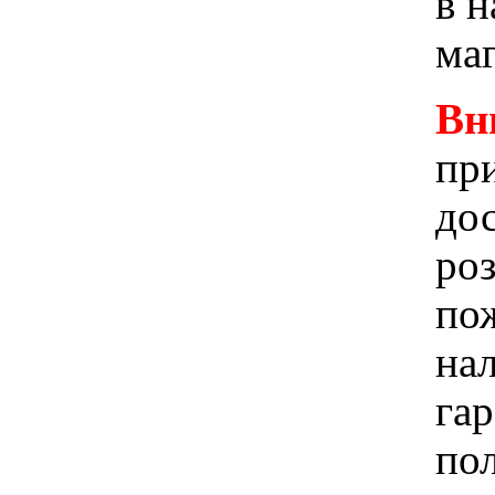
в 
ма
Вн
при
до
ро
пож
на
га
по