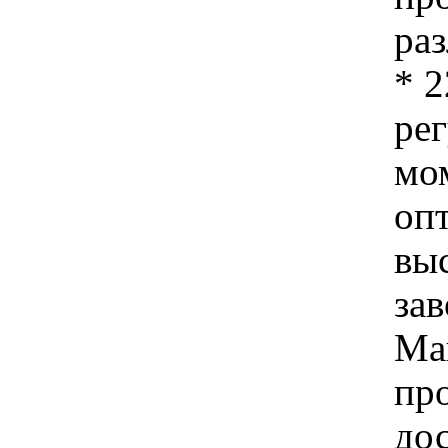
ра
* 
ре
мо
оп
вы
зав
Ма
пр
до