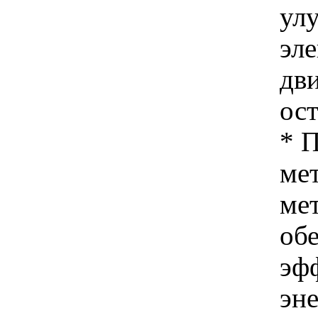
ул
эл
дв
ос
* 
ме
ме
об
эф
эне