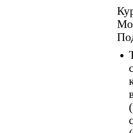
Кур
Мо
По