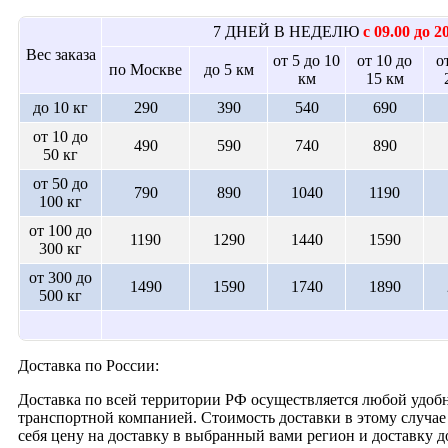
7 ДНЕЙ В НЕДЕЛЮ
с 09.00 до 2
Вес заказа
от 5 до 10
от 10 до
о
по Москве
до 5 км
км
15 км
до 10 кг
290
390
540
690
от 10 до
490
590
740
890
50 кг
от 50 до
790
890
1040
1190
100 кг
от 100 до
1190
1290
1440
1590
300 кг
от 300 до
1490
1590
1740
1890
500 кг
Доставка по России:
Доставка по всей территории РФ осуществляется любой удобн
транспортной компанией. Стоимость доставки в этому случае 
себя цену на доставку в выбранный вами регион и доставку 