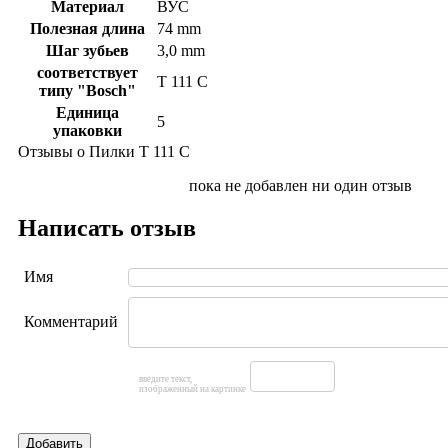
Материал
ВУС
Полезная длина
74 mm
Шаг зубьев
3,0 mm
соответствует
T 111 C
типу "Bosch"
Единица
5
упаковки
Отзывы о Пилки Т 111 С
пока не добавлен ни один отзыв
Написать отзыв
Имя
Комментарий
введите текст,
изображенный на картинке
Добавить