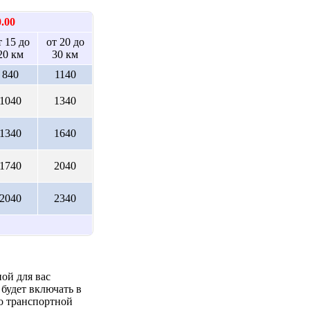
0.00
т 15 до
от 20 до
20 км
30 км
840
1140
1040
1340
1340
1640
1740
2040
2040
2340
ой для вас
будет включать в
до транспортной