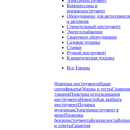
Электроинструмент
Компрессоры и
пневмоинструмент
Оборудование для автосервисо
и автомоек
Строительный инструмент
Энергоснабжение
Сварочное оборудование
Садовая техника
Станки
Ручной инструмент
Климатическая техника
Все Товары
Новинки инструмента
Наши
сертификаты
Обзоры и тесты
Сравнен
товаров
Практика использования
инструмента
Новости
Как выбрать
инструмент
Подарки
мужчинам
Электроинструмент в
мире
Проверка
бензоинструмента
Безопасность
Вопр
и ответы
Гарантия