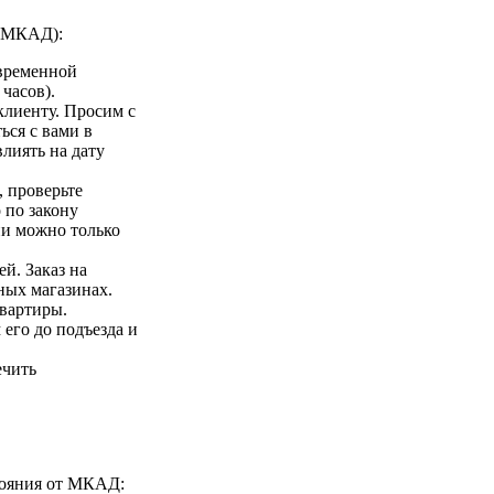
а МКАД):
 временной
 часов).
клиенту. Просим с
ься с вами в
лиять на дату
 проверьте
 по закону
ии можно только
ей. Заказ на
ных магазинах.
квартиры.
 его до подъезда и
ечить
стояния от МКАД: