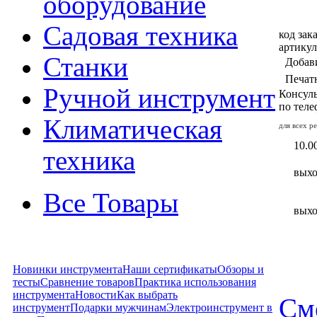
оборудование
Садовая техника
код зака
артикул
Станки
Добав
Печат
Ручной инструмент
Консуль
по тел
Климатическая
для всех р
10.00
техника
вых
Все Товары
вых
Новинки инструмента
Наши сертификаты
Обзоры и
тесты
Сравнение товаров
Практика использования
инструмента
Новости
Как выбрать
См
инструмент
Подарки мужчинам
Электроинструмент в