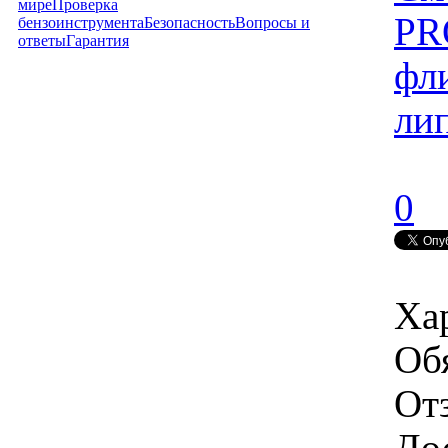
мире
Проверка
PR
бензоинструмента
Безопасность
Вопросы и
ответы
Гарантия
фли
ли
0
Ха
Об
От
Дос