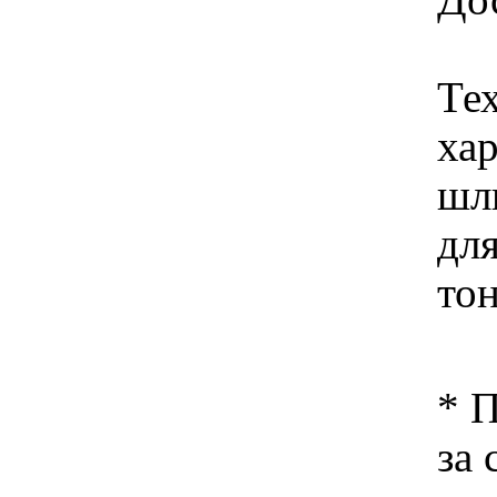
Те
ха
шл
для
то
* 
за 