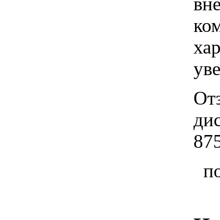
вн
ко
хар
ув
От
ди
875
п