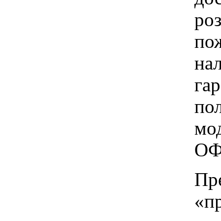
ро
пож
на
га
по
мо
ОФ
Пр
«п