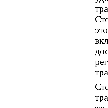
тр
Ст
это
вкл
до
рег
тр
Ст
тр
зак