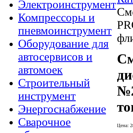
Электроинструмент
См
Компрессоры и
PR
пневмоинструмент
фли
Оборудование для
автосервисов и
См
автомоек
д
Строительный
№2
инструмент
то
Энергоснабжение
Сварочное
Цена:
2