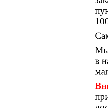
пу
100
Са
Мы 
в 
ма
Вн
при
до