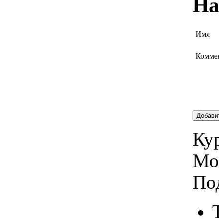
На
Имя
Комме
Добави
Кур
Мо
По