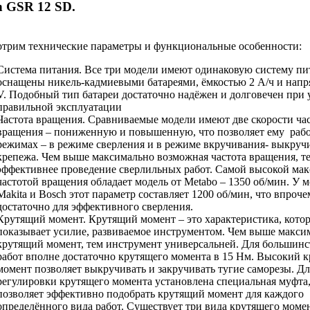
h GSR 12 SD.
отрим технические параметры и функциональные особенности:
Система питания. Все три модели имеют одинаковую систему пи
оснащены никель-кадмиевыми батареями, ёмкостью 2 А/ч и напр
V. Подобный тип батареи достаточно надёжен и долговечен при
правильной эксплуатации
Частота вращения. Сравниваемые модели имеют две скорости ча
вращения – пониженную и повышенную, что позволяет ему рабо
режимах – в режиме сверления и в режиме вкручивания- выкруч
крепежа. Чем выше максимально возможная частота вращения, т
эффективнее проведение сверлильных работ. Самой высокой ма
частотой вращения обладает модель от Metabo – 1350 об/мин. У м
Makita и Bosch этот параметр составляет 1200 об/мин, что впроче
достаточно для эффективного сверления.
Крутящий момент. Крутящий момент – это характеристика, котор
показывает усилие, развиваемое инструментом. Чем выше макс
крутящий момент, тем инструмент универсальней. Для большинс
работ вполне достаточно крутящего момента в 15 Нм. Высокий 
момент позволяет выкручивать и закручивать тугие саморезы. Дл
регулировки крутящего момента установлена специальная муфта,
позволяет эффективно подобрать крутящий момент для каждого
определённого вида работ. Существует три вида крутящего момен