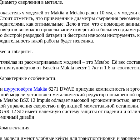
Диаметр сверления в металле.
оказатель у моделей от Makita и Metabo равен 10 мм, а у модели 
 Стоит отметить, что приведённые диаметры сверления рекомен
водителями, как оптимальные. Дело в том, что с помощью данны
овёртов возможно проделывание отверстий и большего диаметра
о быстрой разрядкой батареи и быстрым износом инструмента, к
одительность такой работы будет невелика.
Вес и габариты.
тяжёлая из рассматриваемых моделей – это Metabo. Её вес составл
 шупуповёртов от Bosch и Makita весят 1.7кг и 1.6 кг соответст
Характерные особенности.
ли
шуруповёрта Makita
6271 DWAE присуща компактность и эрго
нной модели установлен металлический редуктор повышенной п
ь Metabo BSZ 12 Impuls обладает высокой эргономичностью, авт
мой управления скоростью и функцией моментальной остановки
 GSR 12 SD имеет надёжную систему защиты от падений и отли
омичный дизайн.
Комплектация.
и модели имеют удобные кейсы для транспортировки и зарядное