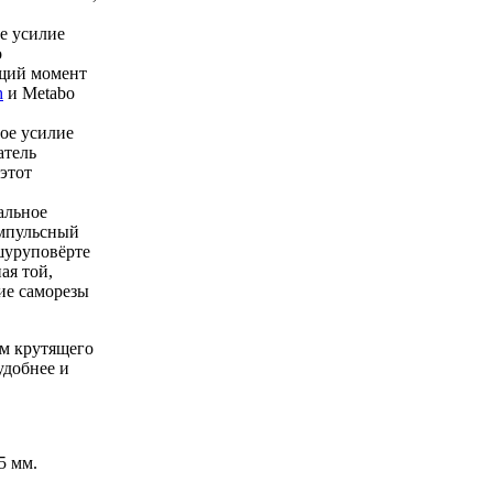
е усилие
о
щий момент
h
и Metabo
ое усилие
атель
 этот
альное
Импульсный
шуруповёрте
ая той,
ие саморезы
ям крутящего
удобнее и
5 мм.