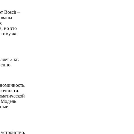
от Bosch –
дованы
х
, но это
 тому же
яет 2 кг.
венно.
номичность.
рочности.
оматической
. Модель
чные
 устройство.