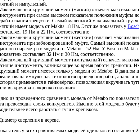
мягкий и импульсный.
Максимальный крутящий момент (мягкий) означает максимально
инструмента при самом высоком показателе положения муфты д
срабатывания трещотки. Самый маленький максимальный крутя
мягкий имеет модель от Makita 18 Нм. Этот же показатель у
Bosc
составляет 19 Нм и 22 Нм, соответственно.
Максимальный крутящий момент (жесткий) означает максимальн
инструмента при заблокированной муфте. Самый высокий показ
данного параметра в модели от Metabo – 52 Нм. У Bosch и Makita
показатель составляет 32 Нм и 30 Нм, соответственно.
Максимальный крутящий момент (импульсный) означает максим
усилие инструмента, возникающее во время работы трещотки. 
крутящий момент имеется только у модели от Metabo. В данном 
реализована импульсная технология проведения работ, аналогичн
которая применяется в гайковёртах, позволяющая вкручивать туг
или выкручивать «крепко сидящие».
дно из проведённого сравнения, модель от Metabo по показател
та превосходит своих конкурентов. Именно этой моделью будет 
одительнее всего работать с тугим крепежом.
Диаметр сверления в дереве.
оказатель у всех сравниваемых моделей одинаков и составляет 2