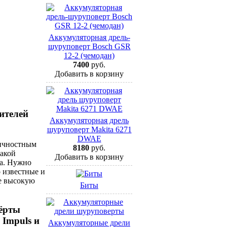
Аккумуляторная дрель-
шуруповерт Bosch GSR
12-2 (чемодан)
7400
руб.
Добавить в корзину
ителей
Аккумуляторная дрель
шуруповерт Makita 6271
DWAE
личностным
8180
руб.
какой
Добавить в корзину
та. Нужно
 известные и
е высокую
Биты
ёрты
 Impuls и
Аккумуляторные дрели