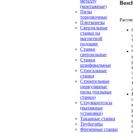
металлу
Bosc
(монтажные)
Пилы
торцовочные
Рассм
Плиткорезы
Сверлильные
станки на
магнитной
подошве
Станки
сверлильные
Станки
шлифовальные
Строгальные
станки
Строительные
циркулярные
пилы (пильные
станки)
Стружкоотсосы
(вытяжные
установки)
Токарные станки
Трубогибы
Фрезерные станки