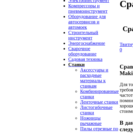
Электроинструмент
Ср
Компрессоры и
пневмоинструмент
Оборудование для
автосервисов и
автомоек
Ср
Строительный
инструмент
Энергоснабжение
Твитн
Сварочное
0
оборудование
Садовая техника
Станки
Срав
Аксессуары и
Maki
расходные
материалы к
Для т
станкам
требов
Комбинированные
часто
станки
помни
Ленточные станки
хорош
Листогибочные
стоимо
станки
Ножницы
В да
рычажные
Пилы отрезные по
след