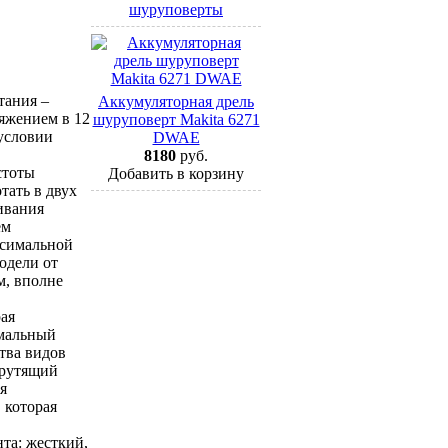
шуруповерты
тания –
Аккумуляторная дрель
яжением в 12
шуруповерт Makita 6271
 условии
DWAE
8180
руб.
стоты
Добавить в корзину
тать в двух
ивания
ем
ксимальной
одели от
м, вполне
ая
имальный
тва видов
крутящий
я
 которая
та: жесткий,