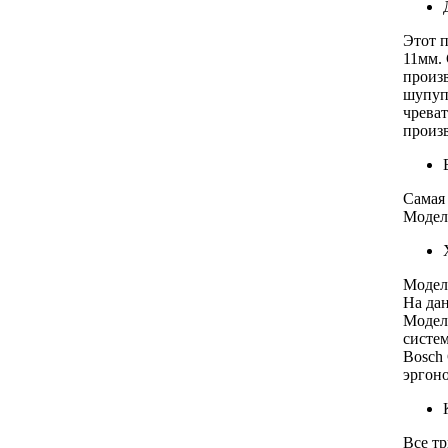
Этот п
11мм.
произ
шупуп
чреват
произв
Самая 
Модели
Моде
На да
Модел
систе
Bosch
эргон
Все тр