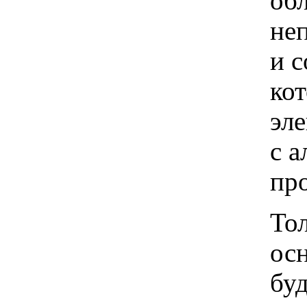
об
не
и 
ко
эл
с 
про
Тол
ос
буд