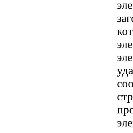
эл
за
кот
эл
эл
уд
соо
стр
пр
эле