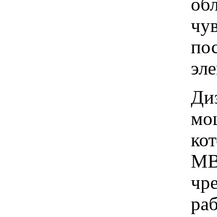
об
чу
по
эле
Ди
мо
ко
МВ
чр
ра