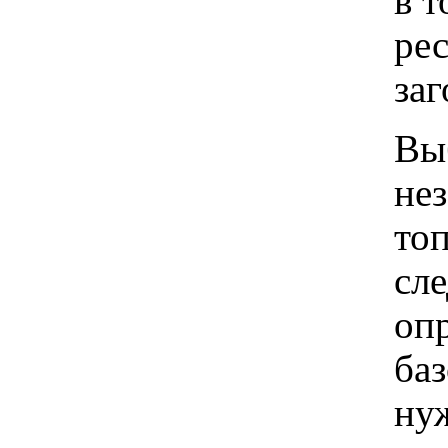
в т
рес
заг
Вы
нез
топ
сле
оп
ба
нуж