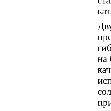
ст
кат
Дв
пр
ги
на 
кач
ис
сол
пр