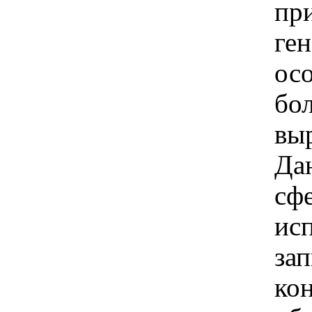
пр
ге
ос
бол
вы
Да
сф
исп
за
ко