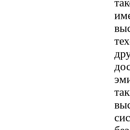
так
им
вы
те
дру
до
эм
так
вы
си