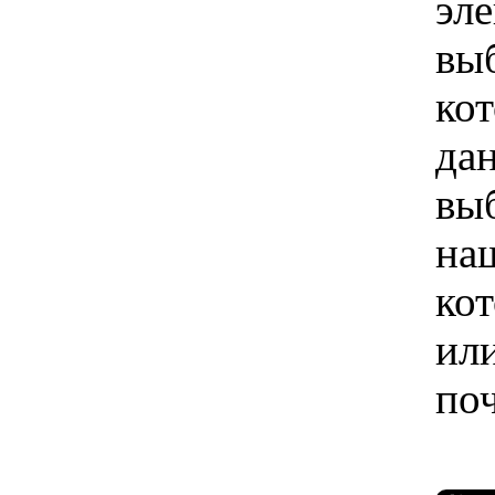
эле
вы
ко
да
вы
на
ко
ил
по