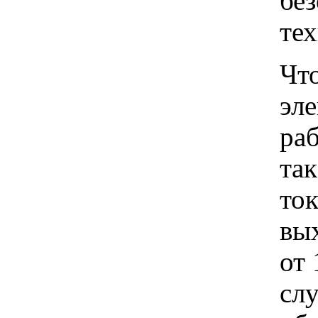
бе
те
Чт
эле
раб
та
ток
вы
от 
сл