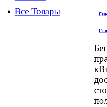
Все Товары
Ген
Ген
Бе
пра
кВт
до
ст
по