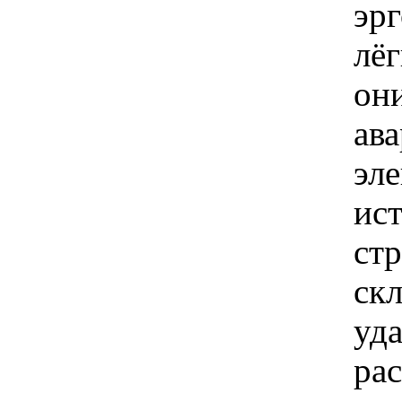
эр
лё
они
ав
эле
ис
ст
скл
уд
ра