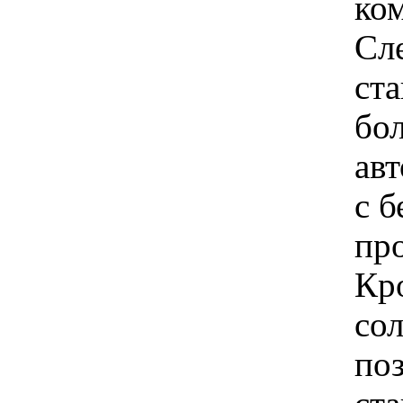
ко
Сл
ст
бо
ав
с 
про
Кр
со
поз