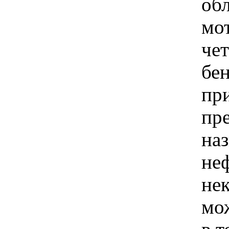
об
мо
чет
бе
пр
пр
наз
не
нек
мож