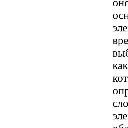
оно
ос
эле
вр
вы
ка
ко
оп
сл
эле