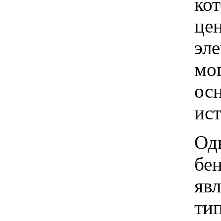
кот
це
эл
мог
осн
ист
Од
бе
яв
тип