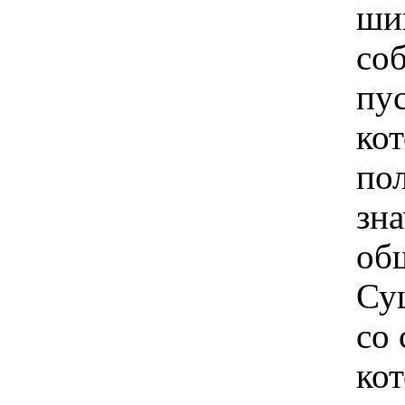
ши
со
пу
ко
по
зн
об
Су
со
ко