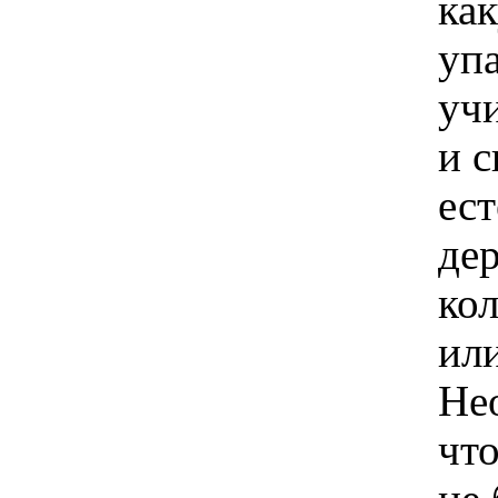
ка
упа
уч
и с
ес
дер
кол
или
Не
чт