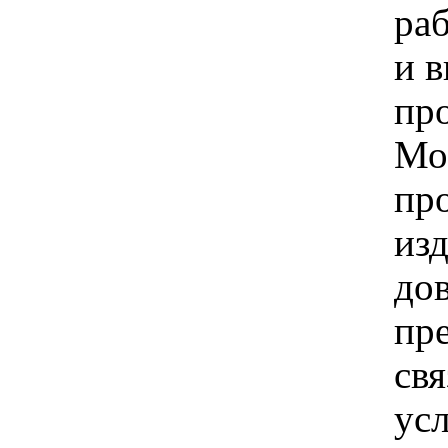
раб
и 
пр
Мо
пр
изд
до
пре
св
ус