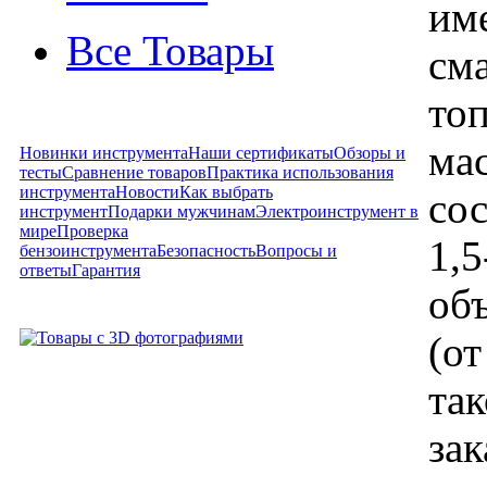
име
Все Товары
см
то
ма
Новинки инструмента
Наши сертификаты
Обзоры и
тесты
Сравнение товаров
Практика использования
инструмента
Новости
Как выбрать
со
инструмент
Подарки мужчинам
Электроинструмент в
мире
Проверка
1,
бензоинструмента
Безопасность
Вопросы и
ответы
Гарантия
об
(от
так
за