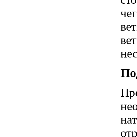
че
ве
вет
нес
По
Пр
не
нат
отр