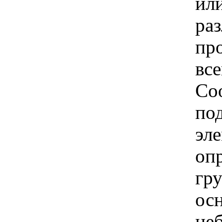
или
ра
пр
вс
Со
по
эле
оп
гр
ос
не