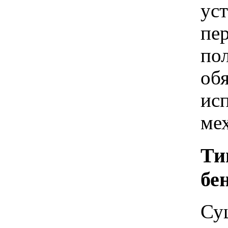
уст
пе
по
обя
ис
ме
Ти
бе
Су