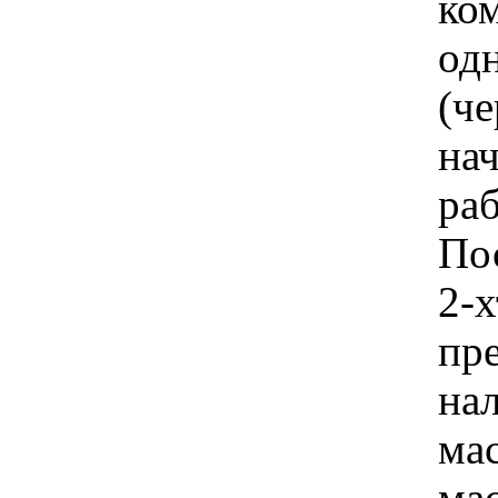
ко
одн
(че
на
ра
По
2-х
пр
на
мас