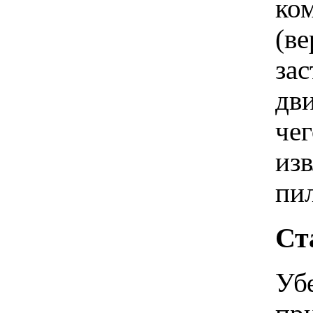
ко
(в
зас
дви
че
из
пил
Ст
Уб