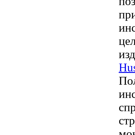
по
пр
ин
це
из
Hu
По
ин
спр
ст
мо