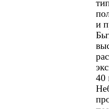
тип
по
и 
Бы
вы
ра
эк
40 
Не
пр