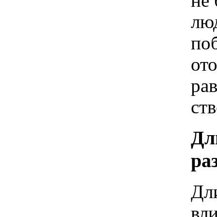
не 
лю
по
ото
ра
ст
Дл
ра
Дл
вл