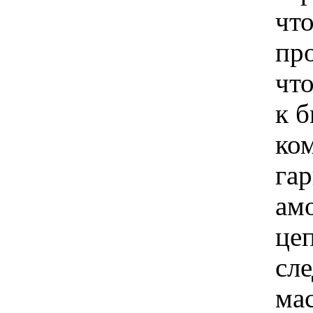
чт
пр
что
к 
ко
га
ам
цеп
сле
мас