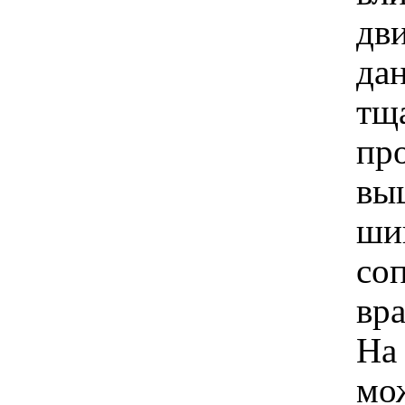
дв
да
тщ
пр
вы
ши
со
вр
На
мо