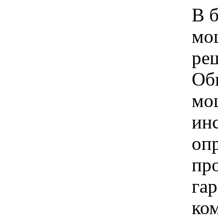
В 
мо
ре
Об
мо
ин
оп
про
гар
ко