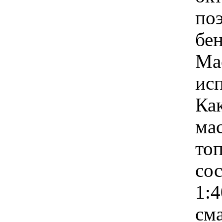
по
бен
Ма
ис
Ка
мас
то
сос
1:4
см