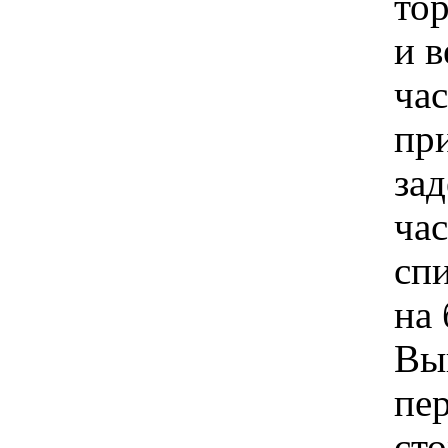
то
и 
ча
при
за
час
сп
на
Вы
пе
сто