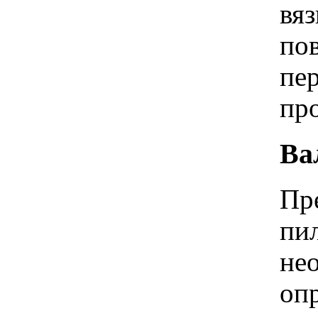
вяз
по
пер
пр
Ва
Пр
пил
не
опр