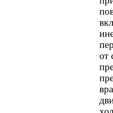
при
по
вк
ин
пе
от 
пр
пр
вра
дви
хо