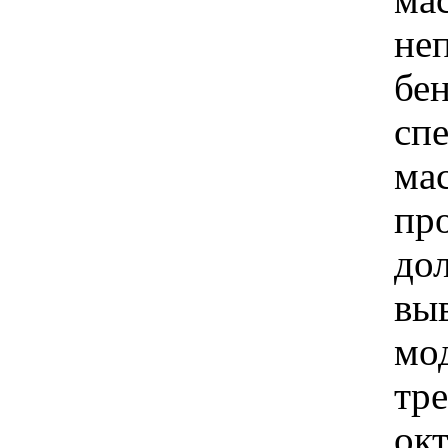
ма
не
бен
спе
мас
пр
до
вы
мо
тр
окт