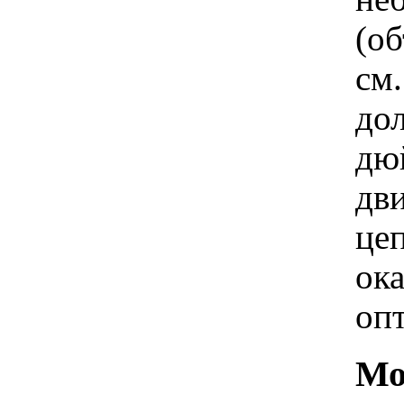
(о
см.
до
дю
дви
це
ок
оп
Мо