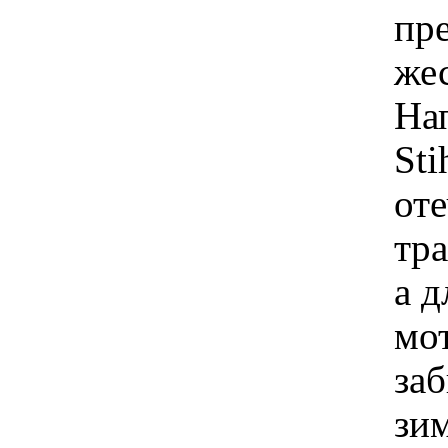
пре
же
На
St
от
тр
а д
мо
заб
зим