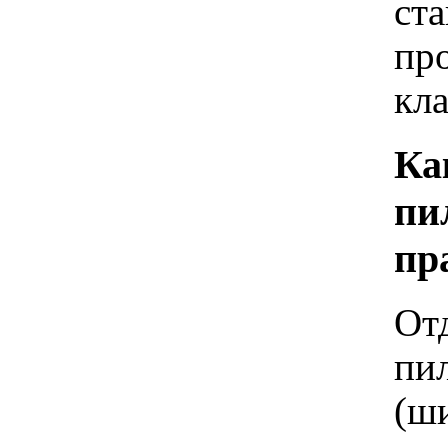
ста
пр
кла
Ка
пи
пр
От
пи
(ши