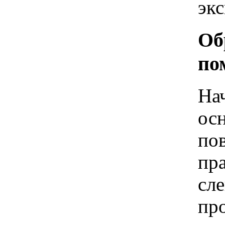
эк
Об
по
На
ос
пов
пра
сле
пр