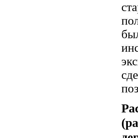
ста
пол
бы
ин
экс
сде
по
Ра
(р
де