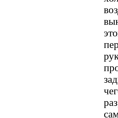
во
вы
эт
пе
рук
про
за
чег
раз
са