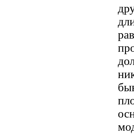
др
дл
ра
пр
до
ни
бы
пл
ос
мо