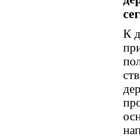
се
К 
пр
пол
ст
дер
пр
осн
на