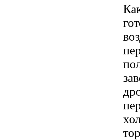
Как
гот
во
пе
пол
зав
др
пер
хол
то