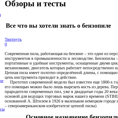
Обзоры и тесты
в
Все что вы хотели знать о бензопиле
Твитнуть
0
Современная пила, работающая на бензине – это один из пер
инструментов в промышленности и лесоводстве. Бензопилы 
портативные и удобные инструменты, оснащенные двумя ци
механизмами, двигатель которых работает непосредственно н
Цепная пила имеет полотно определённой длины, с помощью
цепь инструмента приходит в действие.
ие
Прототип современной модели был известен еще 1800-х года
его помощью можно было лишь вырезать кость из дерева. Пе
прародители современных пил, уже в двадцатые годы 20 века
основой для ведущих торговых марок нашего времени (STIHL
основанной А. Штилем в 1926 в маленьком немецком городе 
– североамериканском изобретателе цепной пилы)
осы
Основное назначение бензопил