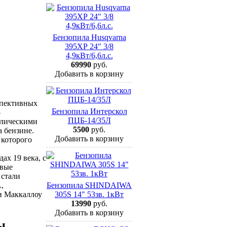
Бензопила Husqvarna
395ХР 24" 3/8
4,9кВт/6,6л.с.
69990
руб.
Добавить в корзину
спективных
Бензопила Интерскол
–
ПЦБ-14/35Л
клическими
5500
руб.
а бензине.
Добавить в корзину
 которого
х 19 века, с
рвые
 стали
,
Бензопила SHINDAIWA
и Маккаллоу
305S 14" 53зв. 1кВт
13990
руб.
Добавить в корзину
ы