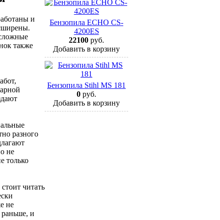
работаны и
Бензопила ECHO CS-
сширены.
4200ES
 сложные
22100
руб.
нок также
Добавить в корзину
абот,
Бензопила Stihl MS 181
жарной
0
руб.
здают
Добавить в корзину
иальные
тно разного
длагают
но не
е только
 стоит читать
ески
е не
 раньше, и