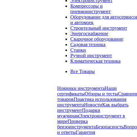
Электроинструмент
Компрессоры и
пневмоинструмент
Оборудование для автосервисо
и автомоек
Строительный инструмент
Энергоснабжение
Сварочное оборудование
Садовая техника
Станки
Ручной инструмент
Климатическая техника
Все Товары
Новинки инструмента
Наши
сертификаты
Обзоры и тесты
Сравнен
товаров
Практика использования
инструмента
Новости
Как выбрать
инструмент
Подарки
мужчинам
Электроинструмент в
мире
Проверка
бензоинструмента
Безопасность
Вопр
и ответы
Гарантия