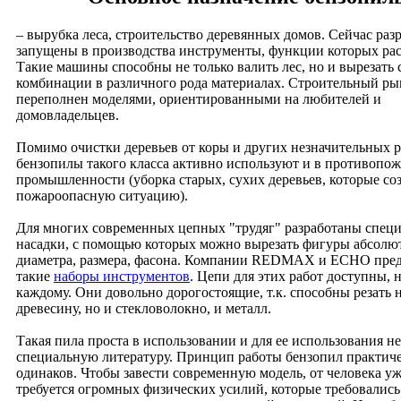
– вырубка леса, строительство деревянных домов. Сейчас раз
запущены в производства инструменты, функции которых ра
Такие машины способны не только валить лес, но и вырезать
комбинации в различного рода материалах. Строительный ры
переполнен моделями, ориентированными на любителей и
домовладельцев.
Помимо очистки деревьев от коры и других незначительных р
бензопилы такого класса активно используют и в противопо
промышленности (уборка старых, сухих деревьев, которые со
пожароопасную ситуацию).
Для многих современных цепных "трудяг" разработаны спец
насадки, с помощью которых можно вырезать фигуры абсолю
диаметра, размера, фасона. Компании REDMAX и ECHO пре
такие
наборы инструментов
. Цепи для этих работ доступны, 
каждому. Они довольно дорогостоящие, т.к. способны резать н
древесину, но и стекловолокно, и металл.
Такая пила проста в использовании и для ее использования не
специальную литературу. Принцип работы бензопил практич
одинаков. Чтобы завести современную модель, от человека уж
требуется огромных физических усилий, которые требовались