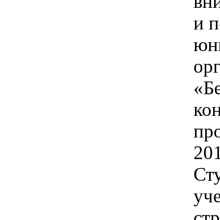
вн
и 
юн
ор
«Б
ко
пр
201
Ст
уч
ст