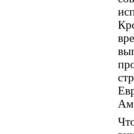
ис
Кро
вр
вы
пр
стр
Ев
Ам
Чт