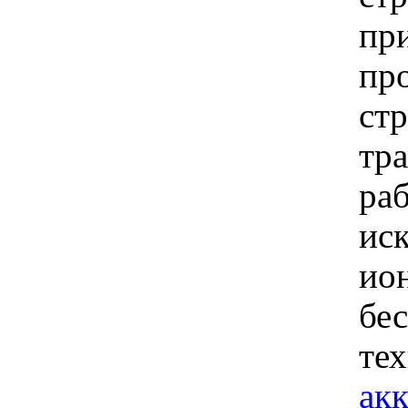
пр
пр
ст
тр
ра
ис
ио
бе
тех
ак