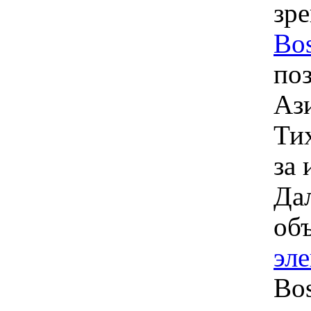
зре
Bo
по
Аз
Ти
за
Да
об
эл
Bos