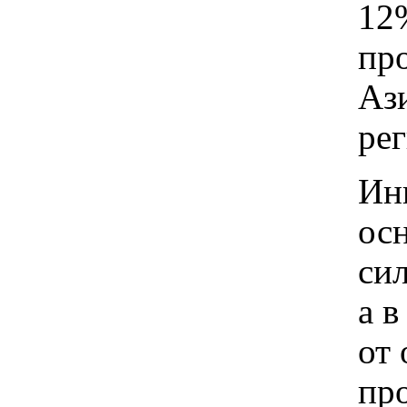
12
пр
Аз
рег
Ин
ос
сил
а в
от
пр