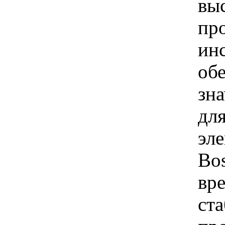
вы
пр
ин
об
зн
для
эл
Bo
вр
ст