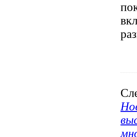
по
вк
ра
Сл
Но
вы
мн