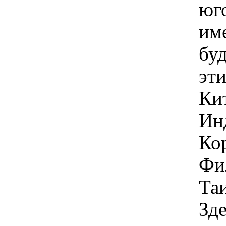
юг
им
бу
эт
Ки
Ин
Ко
Фи
Та
Зд