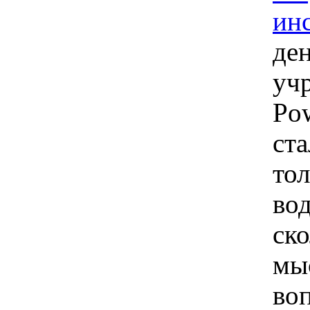
ин
де
уч
Pow
ста
тол
во
ск
мы
во