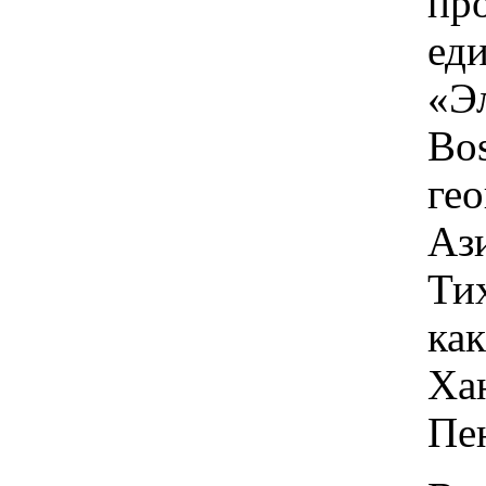
пр
ед
«Э
Bos
ге
Аз
Ти
как
Ха
Пе