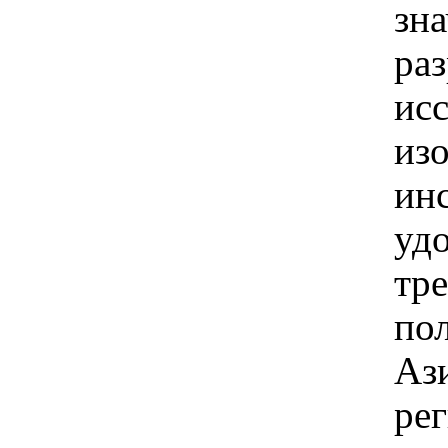
зна
раз
исс
из
ин
уд
тр
пол
Аз
рег