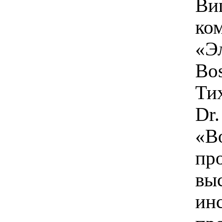
Ви
ко
«Э
Bos
Ти
Dr.
«B
пр
вы
ин