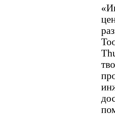
«И
це
ра
Too
Th
тво
пр
ин
до
по