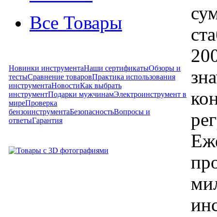
су
Все Товары
ста
200
Новинки инструмента
Наши сертификаты
Обзоры и
зн
тесты
Сравнение товаров
Практика использования
инструмента
Новости
Как выбрать
ко
инструмент
Подарки мужчинам
Электроинструмент в
мире
Проверка
бензоинструмента
Безопасность
Вопросы и
ре
ответы
Гарантия
Еж
про
ми
ин