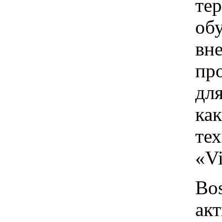
те
об
вн
пр
для
ка
те
«Vi
Bos
ак