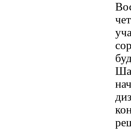
Во
че
уча
со
буд
Ша
нач
ди
ко
ре