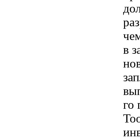
до
ра
чем
в з
но
за
вып
го 
Too
ин