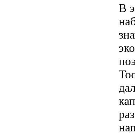
В э
на
зн
эк
по
Too
да
кап
ра
на