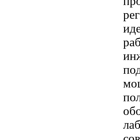
пр
ре
ид
ра
ин
по
мо
по
об
ла
со