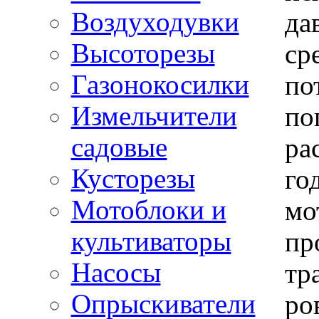
Воздуходувки
да
Высоторезы
ср
Газонокосилки
по
Измельчители
по
садовые
ра
Кусторезы
го
Мотоблоки и
мо
культиваторы
пр
Насосы
тр
Опрыскиватели
ро