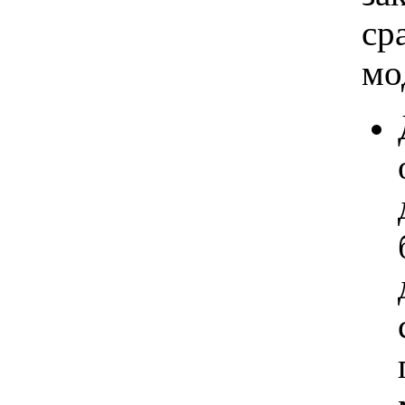
ср
мо