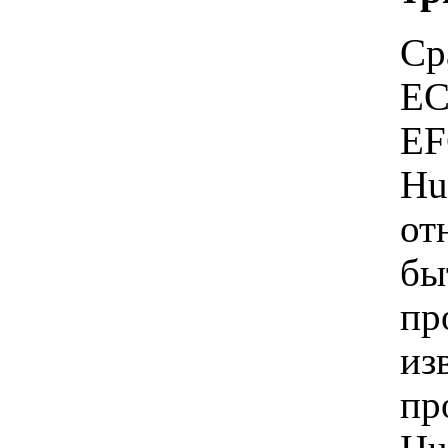
Ср
EC
EF
Hu
от
бы
пр
из
пр