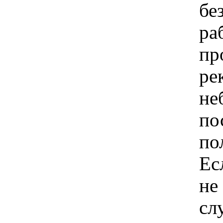
бе
ра
пр
ре
не
по
по
Ес
не
сл