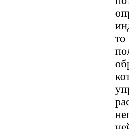
по
оп
ин
то
по
об
ко
уп
ра
не
не