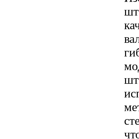
шт
ка
ва
ги
мо
шт
ис
ме
ст
чт