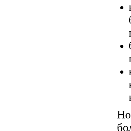
Но
бо