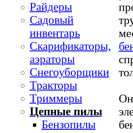
Райдеры
пр
Садовый
тр
инвентарь
ме
Скарификаторы,
бе
аэраторы
сп
Снегоуборщики
то
Тракторы
Триммеры
Он
Цепные пилы
эл
Бензопилы
бе