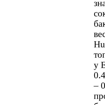
зн
со
ба
ве
Hu
то
у 
0.
– 
пр