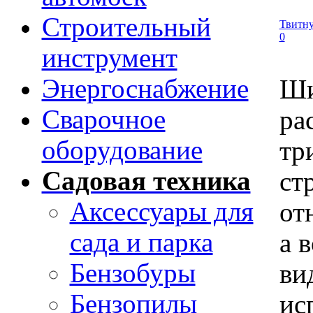
Строительный
Твитну
0
инструмент
Энергоснабжение
Ши
Сварочное
ра
оборудование
тр
Садовая техника
ст
Аксессуары для
от
сада и парка
а 
Бензобуры
ви
Бензопилы
ис