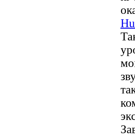
ок
Hu
Та
ур
мо
зв
та
ко
эк
За