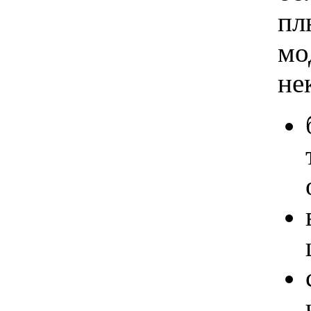
пл
мо
не