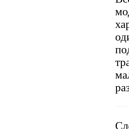
мо
ха
од
по
тр
ма
ра
Сл