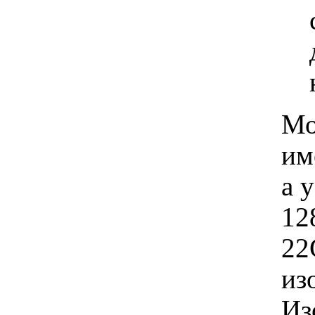
Мо
им
а 
12
22
из
Из