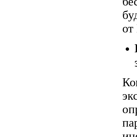
бе
бу
от
Ко
эк
оп
па
ин