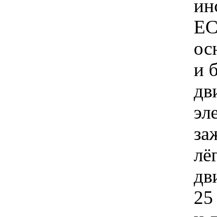
ин
EC
ос
и 
дв
эл
за
лё
дв
25