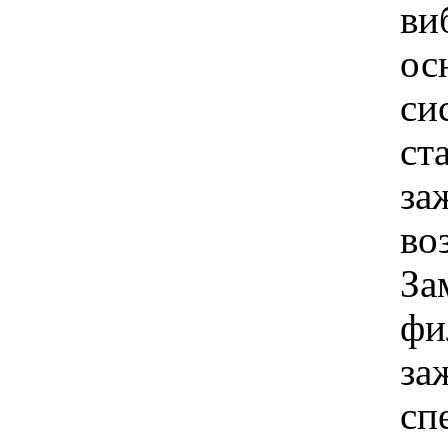
ви
ос
си
ст
за
во
За
фи
за
сп