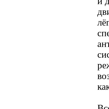
и 
дв
лё
сп
ан
си
ре
во
ка
Вс