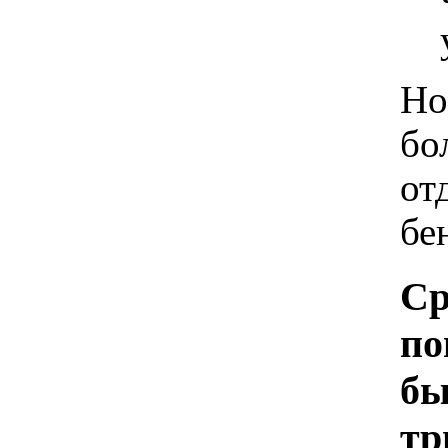
Но
бо
от
бе
Ср
по
бы
тр