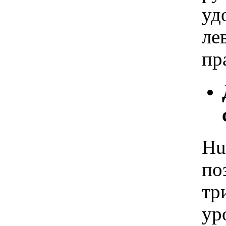
уд
ле
пр
Hu
по
тр
ур