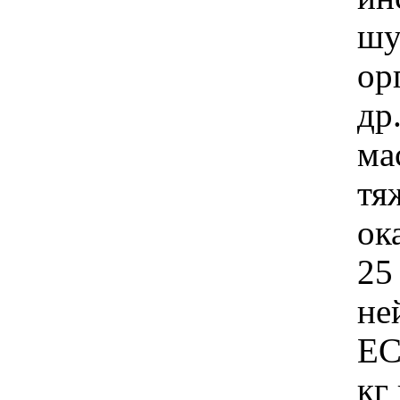
шу
ор
др
ма
тя
ок
25 
не
EC
кг