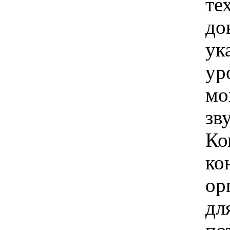
те
до
ук
ур
мо
зв
Ко
ко
ор
дл