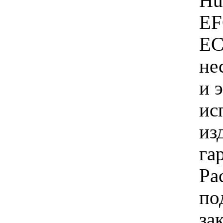
Hu
EF
EC
не
и 
ис
из
га
Ра
по
за