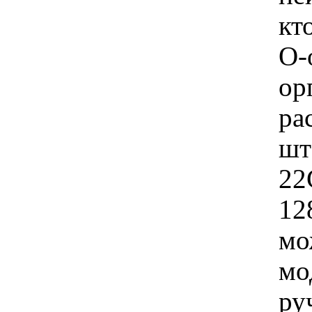
кт
О-
ор
ра
шт
22
12
мо
мо
ру