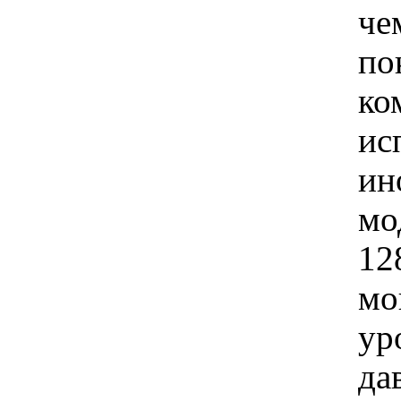
че
по
ко
ис
ин
мо
12
мо
ур
да