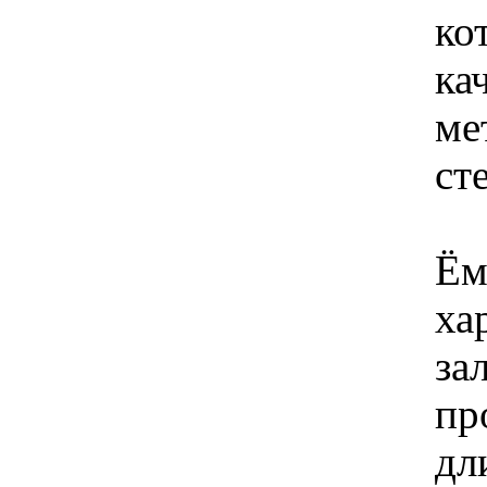
ко
ка
ме
ст
Ём
ха
за
пр
дл